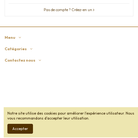
Pas de compte ? Créez-en un
Menu
Catégories
Contactez nous
Notre site utilise des cookies pour améliorer l'expérience utilisateur. Nous
vous recommandons d'accepter leur utilisation.
Accepter