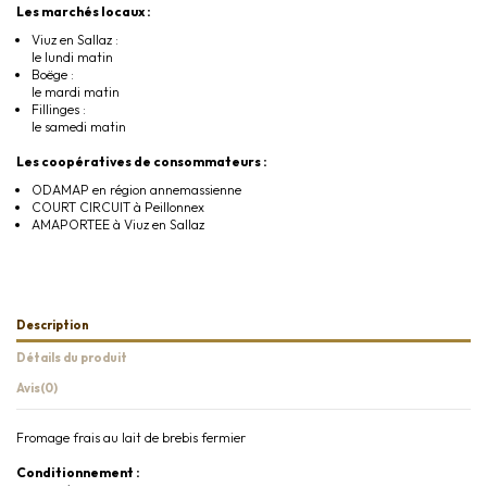
Les marchés locaux :
Viuz en Sallaz :
le lundi matin
Boëge :
le mardi matin
Fillinges :
le samedi matin
Les coopératives de consommateurs :
ODAMAP en région annemassienne
COURT CIRCUIT à Peillonnex
AMAPORTEE à Viuz en Sallaz
Description
Détails du produit
Avis
(0)
Fromage frais au lait de brebis fermier
Conditionnement :