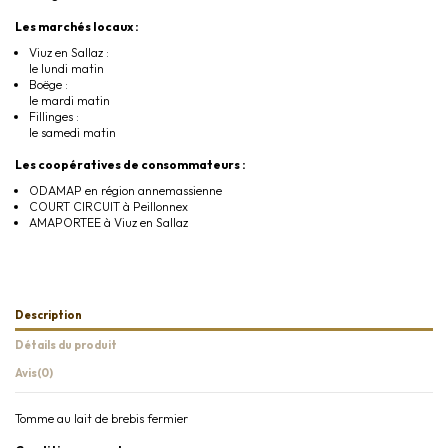
Les marchés locaux :
Viuz en Sallaz :
le lundi matin
Boëge :
le mardi matin
Fillinges :
le samedi matin
Les coopératives de consommateurs :
ODAMAP en région annemassienne
COURT CIRCUIT à Peillonnex
AMAPORTEE à Viuz en Sallaz
Description
Détails du produit
Avis
(0)
Tomme au lait de brebis fermier